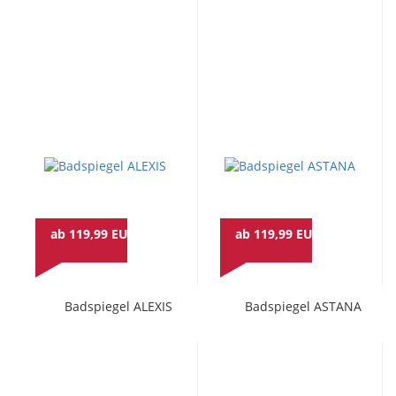
ab 119,99 EUR
ab 119,99 EUR
Badspiegel ALEXIS
Badspiegel ASTANA