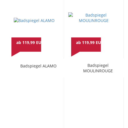
ab 119,99 EUR
ab 119,99 EUR
Badspiegel
Badspiegel ALAMO
MOULINROUGE