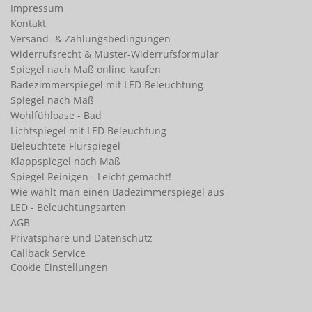
Impressum
Kontakt
Versand- & Zahlungsbedingungen
Widerrufsrecht & Muster-Widerrufsformular
Spiegel nach Maß online kaufen
Badezimmerspiegel mit LED Beleuchtung
Spiegel nach Maß
Wohlfühloase - Bad
Lichtspiegel mit LED Beleuchtung
Beleuchtete Flurspiegel
Klappspiegel nach Maß
Spiegel Reinigen - Leicht gemacht!
Wie wählt man einen Badezimmerspiegel aus
LED - Beleuchtungsarten
AGB
Privatsphäre und Datenschutz
Callback Service
Cookie Einstellungen