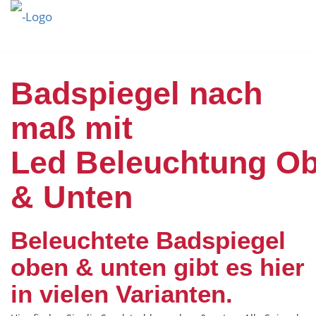
Badspiegel nach
maß mit
Led Beleuchtung O
& Unten
Beleuchtete Badspiegel
oben & unten gibt es hier
in vielen Varianten.