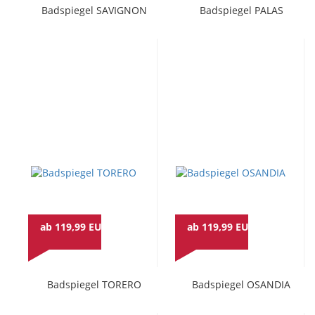
Badspiegel SAVIGNON
Badspiegel PALAS
ab 119,99 EUR
ab 119,99 EUR
Badspiegel TORERO
Badspiegel OSANDIA