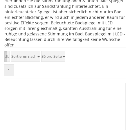
Hier finden Sie die Sandstrahlung oben & unten. Alle Spiegel
sind zusätzlich zur Sandstrahlung hinterleuchtet. Ein
hinterleuchteter Spiegel ist aber sicherlich nicht nur im Bad
ein echter Blickfang, er wird auch in jedem anderen Raum für
positive Effekte sorgen. Beleuchtete Badspiegel mit LED
sorgen mit ihrer gleichmäßig, sanften Ausstrahlung für eine
ruhige und gelassene Stimmung im Bad. Badspiegel mit LED -
Beleuchtung lassen durch ihre Vielfältigkeit keine Wünsche
offen.
Sortieren nach
36 pro Seite
1