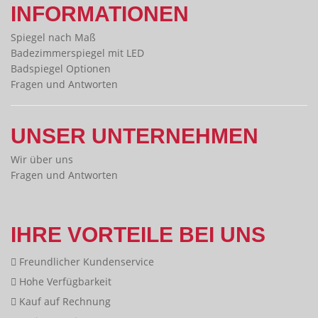
INFORMATIONEN
Spiegel nach Maß
Badezimmerspiegel mit LED
Badspiegel Optionen
Fragen und Antworten
UNSER UNTERNEHMEN
Wir über uns
Fragen und Antworten
IHRE VORTEILE BEI UNS
Freundlicher Kundenservice
Hohe Verfügbarkeit
Kauf auf Rechnung