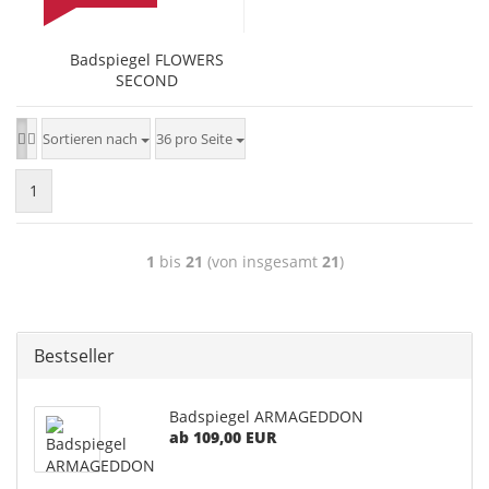
Badspiegel FLOWERS
SECOND
Sortieren nach
36 pro Seite
1
1
bis
21
(von insgesamt
21
)
Bestseller
Badspiegel ARMAGEDDON
ab 109,00 EUR