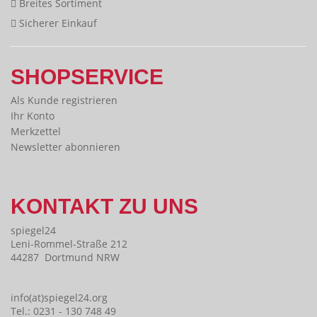
Breites Sortiment
Sicherer Einkauf
SHOPSERVICE
Als Kunde registrieren
Ihr Konto
Merkzettel
Newsletter abonnieren
KONTAKT ZU UNS
spiegel24
Leni-Rommel-Straße 212
44287
Dortmund
NRW
info(at)spiegel24
.org
Tel.:
0231 - 130 748 49