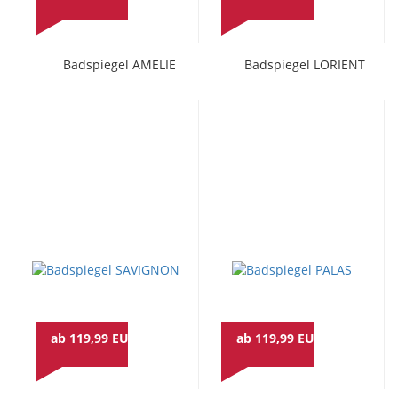
Badspiegel AMELIE
Badspiegel LORIENT
ab 119,99 EUR
ab 119,99 EUR